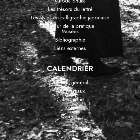
Kuroda Shûka
Les trésors du lettré
Les styles en calligraphie japonaise
Autour de la pratique
Musées
Bibliographie
Liens externes
CALENDRIER
Agenda général
Arts martiaux
Calligraphie
Koto
Sumie