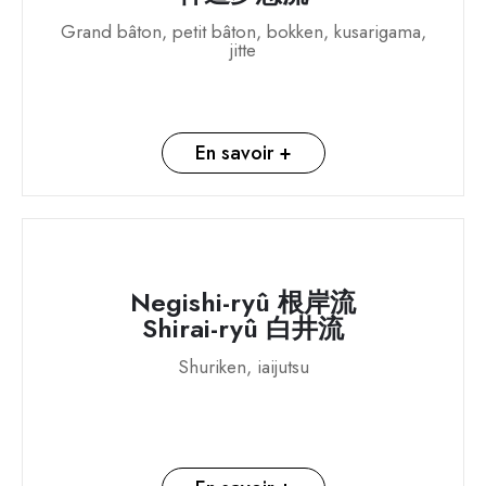
Grand bâton, petit bâton, bokken, kusarigama,
jitte
En savoir +
Negishi-ryû 根岸流
Shirai-ryû 白井流
Shuriken, iaijutsu