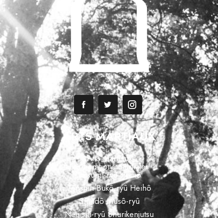
ARTS MARTIAUX
Arts martiaux
Les traditions martiales
Tatsumi-ryû Heihô
Tenshin Bukô-ryû Heihô
Shindô Musô-ryû
Negishi-ryû Shurikenjutsu