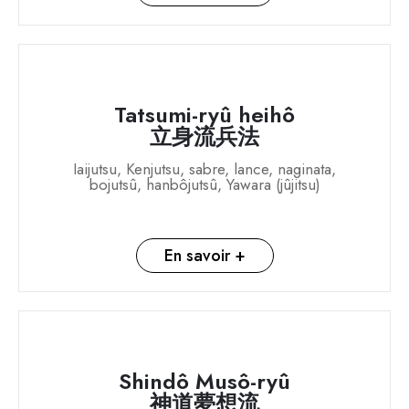
Tatsumi-ryû heihô
立身流兵法
Iaijutsu, Kenjutsu, sabre, lance, naginata,
bojutsû, hanbôjutsû, Yawara (jûjitsu)
En savoir +
Shindô Musô-ryû
神道夢想流