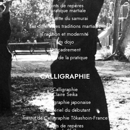
Points de repères
La pratique martiale
L’étiquette du samurai
Les différentes traditions martiales
Tradition et modernité
Les dojo
L’encadrement
Autour de la pratique
CALLIGRAPHIE
Calligraphie
Claire Seika
La calligraphie japonaise
Le matériel du débutant
Institut de Calligraphie Tôkashoin-France
Points de repères