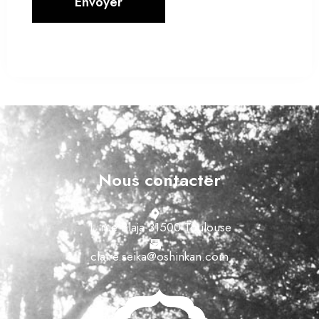
Envoyer
Nous contacter
1, rue Blaja 31500 Toulouse
claire.seika@oshinkan.com