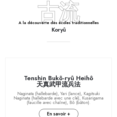
古流
A la découverte des écoles traditionnelles
Koryû
Tenshin Bukô-ryû Heihô
天真武甲流兵法
Naginata (hallebarde), Yari (lance), Kagitsuki
Naginata (hallebarde avec une clé), Kusarigama
(faucille avec chaîne), Bô (bâton).
En savoir +