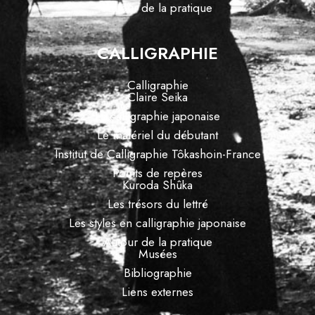
Autour de la pratique
CALLIGRAPHIE
Calligraphie
Claire Seika
La calligraphie japonaise
Le matériel du débutant
Institut de Calligraphie Tôkashoin-France
Points de repères
Kuroda Shûka
Les trésors du lettré
Les styles en calligraphie japonaise
Autour de la pratique
Musées
Bibliographie
Liens externes