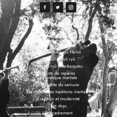
ARTS MARTIAUX
Arts martiaux
Les traditions martiales
Tatsumi-ryû Heihô
Tenshin Bukô-ryû Heihô
Shindô Musô-ryû
Negishi-ryû Shurikenjutsu
Points de repères
La pratique martiale
L’étiquette du samurai
Les différentes traditions martiales
Tradition et modernité
Les dojo
L’encadrement