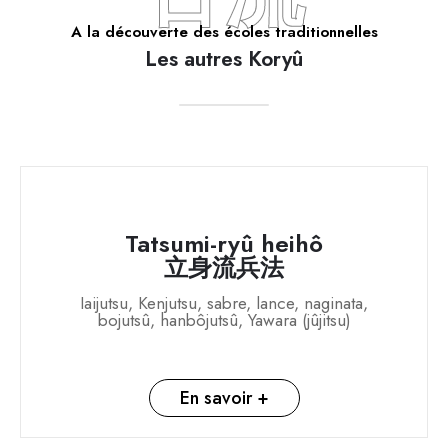
A la découverte des écoles traditionnelles
Les autres Koryû
Tatsumi-ryû heihô
立身流兵法
Iaijutsu, Kenjutsu, sabre, lance, naginata,
bojutsû, hanbôjutsû, Yawara (jûjitsu)
En savoir +