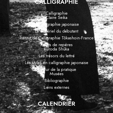
CALLIGRAPHIE
Calligraphie
Claire Seika
La calligraphie japonaise
Le matériel du débutant
Institut de Calligraphie Tôkashoin-France
Points de repères
Kuroda Shûka
Les trésors du lettré
Les styles en calligraphie japonaise
Autour de la pratique
Musées
Bibliographie
Liens externes
CALENDRIER