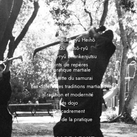
ARTS MARTIAUX
Arts martiaux
Les traditions martiales
Tatsumi-ryû Heihô
Tenshin Bukô-ryû Heihô
Shindô Musô-ryû
Negishi-ryû Shurikenjutsu
Points de repères
La pratique martiale
L’étiquette du samurai
Les différentes traditions martiales
Tradition et modernité
Les dojo
L’encadrement
Autour de la pratique