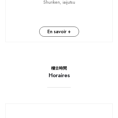
Shuriken, iaijutsu
En savoir +
稽古時間
Horaires