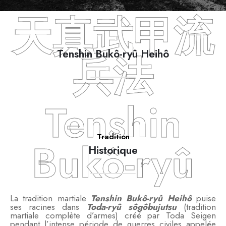
天真武甲流
Tenshin Bukô-ryû Heihô
兵法
Tenshin
Tradition
Bukô-ryû
Historique
La tradition martiale
Tenshin Bukô-ryû
Heihô
puise
ses racines dans
Toda-ryû
sôgôbujutsu
(tradition
martiale complète d’armes) créé par Toda Seigen
pendant l’intense période de guerres civiles appelée