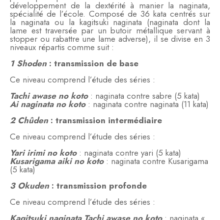
développement de la dextérité à manier la naginata,
spécialité de l’école. Composé de 36 kata centrés sur
la naginata ou la kagitsuki naginata (naginata dont la
lame est traversée par un butoir métallique servant à
stopper ou rabattre une lame adverse), il se divise en 3
niveaux répartis comme suit :
1 Shoden
: transmission de base
Ce niveau comprend l’étude des séries :
Tachi awase no koto
: naginata contre sabre (5 kata)
Ai naginata no koto
: naginata contre naginata (11 kata)
2 Chûden
: transmission intermédiaire
Ce niveau comprend l’étude des séries :
Yari irimi no koto
: naginata contre yari (5 kata)
Kusarigama aiki no koto
: naginata contre Kusarigama
(5 kata)
3 Okuden
: transmission profonde
Ce niveau comprend l’étude des séries :
Kagitsuki naginata Tachi awase no koto
: naginata «