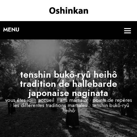
tenshin bukô-ryû heihô
tradition de hallebarde
japonaise naginata
vous êtes ici
accueil
arts martiaux
points de repères
les différentes traditions martiales
tenshin bukô-ryû
heihô