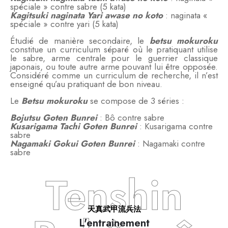
spéciale » contre sabre (5 kata)
Kagitsuki naginata Yari awase no koto
: naginata «
spéciale » contre yari (5 kata)
Étudié de manière secondaire, le
betsu mokuroku
constitue un curriculum séparé où le pratiquant utilise
le sabre, arme centrale pour le guerrier classique
japonais, ou toute autre arme pouvant lui être opposée.
Considéré comme un curriculum de recherche, il n’est
enseigné qu’au pratiquant de bon niveau.
Le
Betsu mokuroku
se compose de 3 séries :
Bojutsu Goten Bunrei
: Bô contre sabre
Kusarigama Tachi Goten Bunrei
: Kusarigama contre
sabre
Nagamaki Gokui Goten Bunrei
: Nagamaki contre
sabre
Tenshin
天真武甲流兵法
L'entrainement