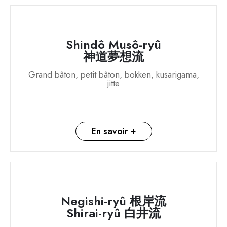
Shindô Musô-ryû
神道夢想流
Grand bâton, petit bâton, bokken, kusarigama,
jitte
En savoir +
Negishi-ryû 根岸流
Shirai-ryû 白井流