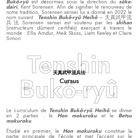
Bukô-ryû
est désormais sous la direction du
sôke-
dairi
, Kent Sorensen. Afin de signifier le renouveau de
notre tradition, Sorensen sensei lui a donné en 2022 le
nom suivant :
Tenshin Bukô-ryû Heihô
– 天真武甲流
兵法.Sorensen sensei est soutenu par les
shihan
(instructeurs dûment certifiés) exerçant à travers le
monde : Ellis Amdur, Meik Skoss, Liam Keeley et Claire
Simon.
Tenshin
天真武甲流兵法
Bukô-ryû
Cursus
Le curriculum de
Tenshin Bukô-ryû Heihô
se divise
en 2 parties : le
Hon mokuroku
et le
Betsu
mokuroku
.
Étudié en premier, le
Hon mokuroku
constitue la
partie principale de l’école et met l’accent sur le