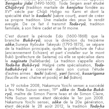
Sengoku jidai
(1490-1600). Toda Seigen avait étudié
Chûjô-ryû
(tradition martiale de
kenjutsu
fondée au
e
XV
siècle par Chûjô Hyôgo no Kami et dont la
spécialité était le
kodachi
(sabre court), avant de créer
sa propre tradition. Une maladie des yeux le rendit
aveugle. De ce fait il transmit
Toda-ryû
, tradition
familiale, à son frère cadet et se fit moine.
C’est durant la période Edo (1600-1868) que la
branche
Bukô-ryû
, sous la direction du treizième
sôke
,Suneya Ryôsuke Takeyuki (1795-1875), se sépare
de la tradition principale, quitte la préfecture de Fukui
(anciennement Echizen) et part s’installer sur le mont
Bukô (préfecture de Saitama) où elle se spécialise dans
la
naginata
(hallebarde). La tradition s’appelle alors
Toda-ha Bukô-ryû
. Malgré cette spécialisation,
Toda-
ha
Bukô-ryû
a conservé dans son cursus l’étude
d’autres armes :
tachi
(sabre),
yari
(lance),
kusarigama
(faucille avec chaîne et poids) et
bô
(bâton).
Le 19 octobe 2008, Nakamura Yoichi sensei a succédé
e
à feu Nitta Suzuo sensei, 19
sôke
de
Toda-ha Bukô-
ryû
, maître de Simon Pierre Iwao et de Simon Claire,
Nitta Suzuo sensei étant décédée le 1er juin 2008.
Nakamura Yoichi sensei,
sôke
de la 20e génération,
étant décédé le 28 août 2012, la tradition
Toda-ha