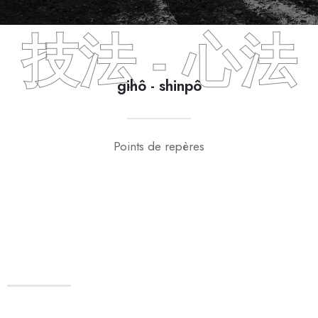
技法 - 心法
gihô - shinpô
Points de repères