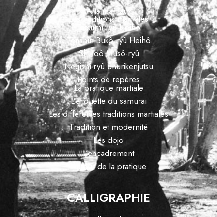
Arts martiaux
Les traditions martiales
Tatsumi-ryû Heihô
Tenshin Bukô-ryû Heihô
Shindô Musô-ryû
Negishi-ryû Shurikenjutsu
Points de repères
La pratique martiale
L’étiquette du samurai
Les différentes traditions martiales
Tradition et modernité
Les dojo
L’encadrement
Autour de la pratique
CALLIGRAPHIE