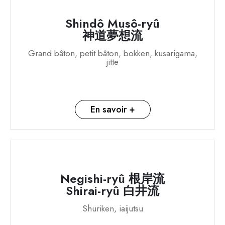
Shindô Musô-ryû
神道夢想流
Grand bâton, petit bâton, bokken, kusarigama,
jitte
En savoir +
Negishi-ryû 根岸流
Shirai-ryû 白井流
Shuriken, iaijutsu