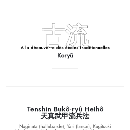
古流
A la découverte des écoles traditionnelles
Koryû
Tenshin Bukô-ryû Heihô
天真武甲流兵法
Naginata (hallebarde), Yari (lance), Kagitsuki