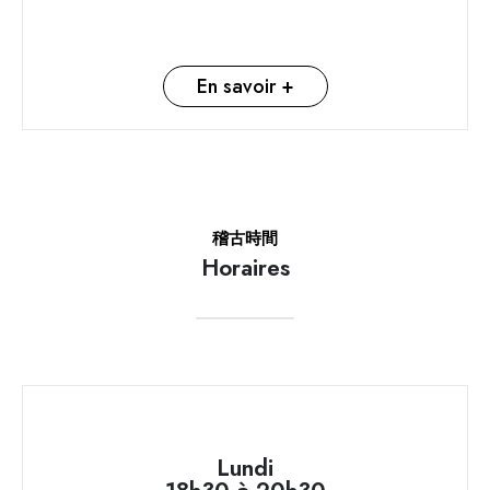
En savoir +
稽古時間
Horaires
Lundi