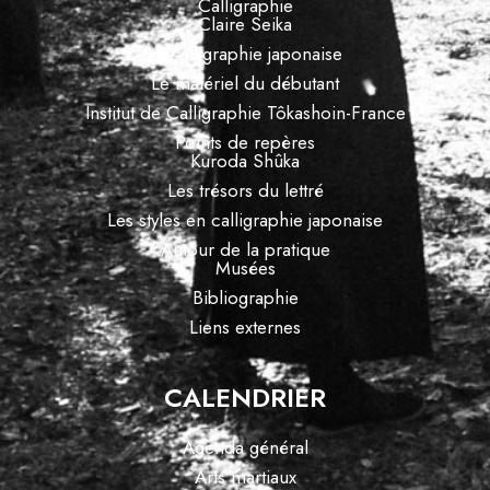
Calligraphie
Claire Seika
La calligraphie japonaise
Le matériel du débutant
Institut de Calligraphie Tôkashoin-France
Points de repères
Kuroda Shûka
Les trésors du lettré
Les styles en calligraphie japonaise
Autour de la pratique
Musées
Bibliographie
Liens externes
CALENDRIER
Agenda général
Arts martiaux