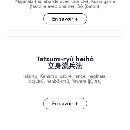
Naginata (hallebarde avec une clé), Kusarigama
(faucille avec chaîne), Bô (bâton).
En savoir +
Tatsumi-ryû heihô
立身流兵法
Iaijutsu, Kenjutsu, sabre, lance, naginata,
bojutsû, hanbôjutsû, Yawara (jûjitsu)
En savoir +