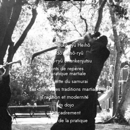
ARTS MARTIAUX
Arts martiaux
Les traditions martiales
Tatsumi-ryû Heihô
Tenshin Bukô-ryû Heihô
Shindô Musô-ryû
Negishi-ryû Shurikenjutsu
Points de repères
La pratique martiale
L’étiquette du samurai
Les différentes traditions martiales
Tradition et modernité
Les dojo
L’encadrement
Autour de la pratique