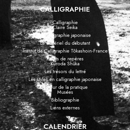
CALLIGRAPHIE
Calligraphie
Claire Seika
La calligraphie japonaise
Le matériel du débutant
Institut de Calligraphie Tôkashoin-France
Points de repères
Kuroda Shûka
Les trésors du lettré
Les styles en calligraphie japonaise
Autour de la pratique
Musées
Bibliographie
Liens externes
CALENDRIER