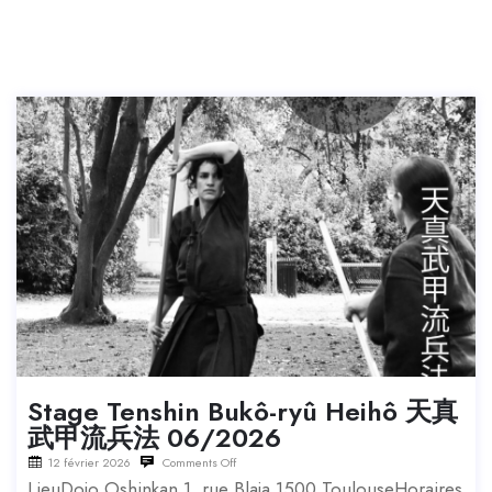
Stage Tenshin Bukô-ryû Heihô 天真
武甲流兵法 06/2026
12 février 2026
Comments Off
LieuDojo Oshinkan 1, rue Blaja 1500 ToulouseHoraires