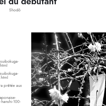
el du débutant
Shodô
)
-suibokuga-
html
-suibokuga-
.html
ra prêtée aux
japonaise-
-hanshi-100-