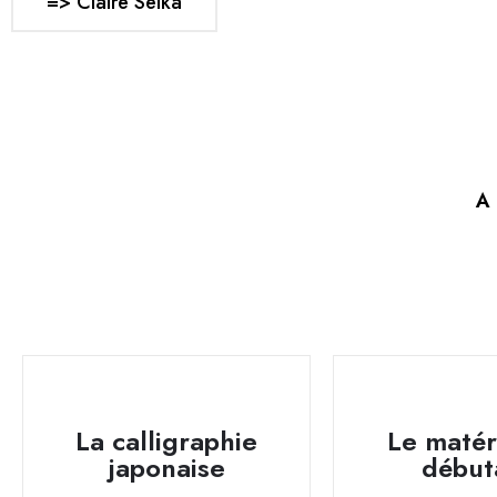
=> Claire Seika
A 
La calligraphie
Le matér
japonaise
début