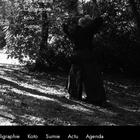
Arts martiaux
Calligraphie
Koto
hoin-
Sumie
ponaise
ligraphie
Koto
Sumie
Actu
Agenda