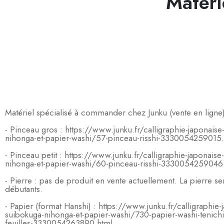
Matéri
Matériel spécialisé à commander chez Junku (vente en ligne
- Pinceau gros : https://www.junku.fr/calligraphie-japonaise
nihonga-et-papier-washi/57-pinceau-risshi-3330054259015.
- Pinceau petit : https://www.junku.fr/calligraphie-japonaise
nihonga-et-papier-washi/60-pinceau-risshi-3330054259046
- Pierre : pas de produit en vente actuellement. La pierre se
débutants.
- Papier (format Hanshi) : https://www.junku.fr/calligraphie-
suibokuga-nihonga-et-papier-washi/730-papier-washi-tenichi
feuilles-3330054263890.html