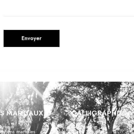
Envoyer
S MARTIAUX
CALLIGRAPHIE
artiaux
Calligraphie
aditions martiales
Claire Seika