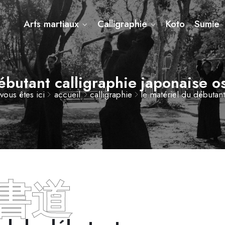
Arts martiaux
Calligraphie
Koto
Sumie
débutant calligraphie japonaise o
vous êtes ici
accueil
calligraphie
le matériel du débutant
書道