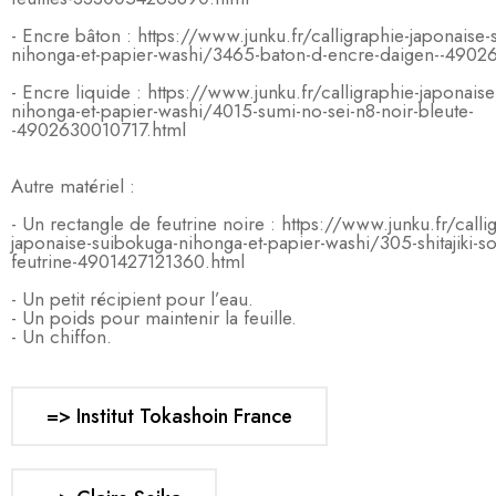
- Encre bâton : https://www.junku.fr/calligraphie-japonaise-
nihonga-et-papier-washi/3465-baton-d-encre-daigen--4902
- Encre liquide : https://www.junku.fr/calligraphie-japonais
nihonga-et-papier-washi/4015-sumi-no-sei-n8-noir-bleute-
-4902630010717.html
Autre matériel :
- Un rectangle de feutrine noire : https://www.junku.fr/calli
japonaise-suibokuga-nihonga-et-papier-washi/305-shitajiki-s
feutrine-4901427121360.html
- Un petit récipient pour l’eau.
- Un poids pour maintenir la feuille.
- Un chiffon.
=> Institut Tokashoin France