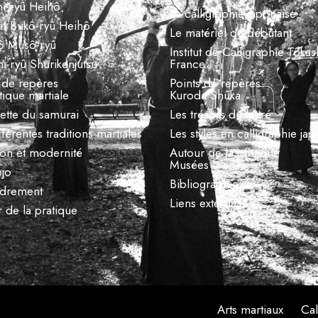
mi-ryû Heihô
La calligraphie japonaise
in Bukô-ryû Heihô
Le matériel du débutant
ô Musô-ryû
Institut de Calligraphie Tôkas
i-ryû Shurikenjutsu
France
 de repères
Points de repères
tique martiale
Kuroda Shûka
uette du samurai
Les trésors du lettré
fférentes traditions martiales
Les styles en calligraphie ja
ion et modernité
Autour de la pratique
Musées
ojo
Bibliographie
adrement
Liens externes
 de la pratique
Arts martiaux
Cal