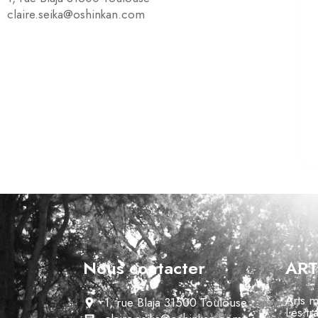
claire.seika@oshinkan.com
Nous contacter
ART
Arts m
1, rue Blaja 31500 Toulouse
Les tr