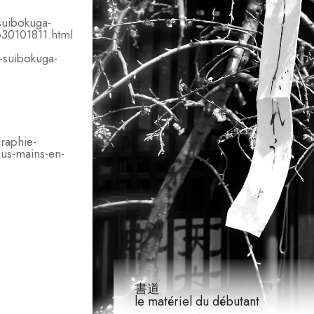
suibokuga-
630101811.html
e-suibokuga-
graphie-
ous-mains-en-
書道
le matériel du débutant