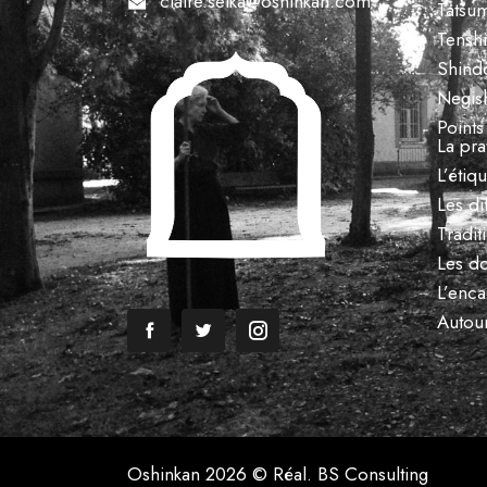
claire.seika@oshinkan.com
Tatsu
Tensh
Shind
Negish
Points
La pra
L’étiq
Les di
Tradit
Les d
L’enc
Autour
Oshinkan 2026 © Réal. BS Consulting