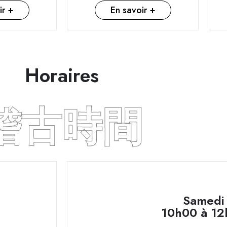
ir +
En savoir +
Horaires
稽古時間
Samedi
10h00 à 12