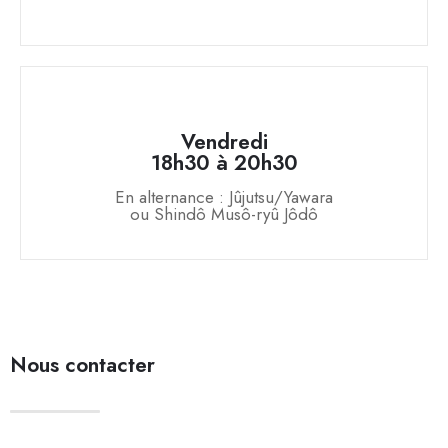
Vendredi
18h30 à 20h30
En alternance : Jûjutsu/Yawara
ou Shindô Musô-ryû Jôdô
Nous contacter