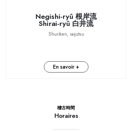
Negishi-ryû 根岸流
Shirai-ryû 白井流
Shuriken, iaijutsu
En savoir +
稽古時間
Horaires