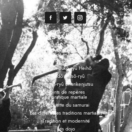
ARTS MARTIAUX
Arts martiaux
Les traditions martiales
Tatsumi-ryû Heihô
Tenshin Bukô-ryû Heihô
Shindô Musô-ryû
Negishi-ryû Shurikenjutsu
Points de repères
La pratique martiale
L’étiquette du samurai
Les différentes traditions martiales
Tradition et modernité
Les dojo