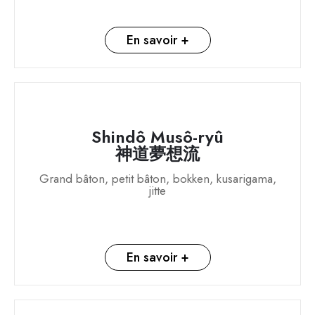
En savoir +
Shindô Musô-ryû
神道夢想流
Grand bâton, petit bâton, bokken, kusarigama,
jitte
En savoir +