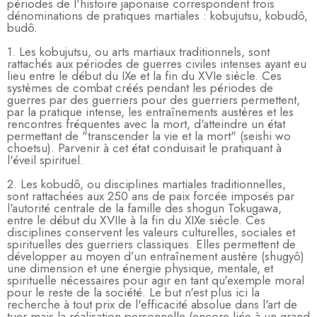
périodes de l'histoire japonaise correspondent trois
dénominations de pratiques martiales : kobujutsu, kobudô,
budô.
1. Les kobujutsu, ou arts martiaux traditionnels, sont
rattachés aux périodes de guerres civiles intenses ayant eu
lieu entre le début du IXe et la fin du XVIe siècle. Ces
systèmes de combat créés pendant les périodes de
guerres par des guerriers pour des guerriers permettent,
par la pratique intense, les entraînements austères et les
rencontres fréquentes avec la mort, d'atteindre un état
permettant de "transcender la vie et la mort" (seishi wo
choetsu). Parvenir à cet état conduisait le pratiquant à
l'éveil spirituel.
2. Les kobudô, ou disciplines martiales traditionnelles,
sont rattachées aux 250 ans de paix forcée imposés par
l'autorité centrale de la famille des shogun Tokugawa,
entre le début du XVIIe à la fin du XIXe siècle. Ces
disciplines conservent les valeurs culturelles, sociales et
spirituelles des guerriers classiques. Elles permettent de
développer au moyen d’un entraînement austère (shugyô)
une dimension et une énergie physique, mentale, et
spirituelle nécessaires pour agir en tant qu'exemple moral
pour le reste de la société. Le but n'est plus ici la
recherche à tout prix de l'efficacité absolue dans l'art de
tuer mais la réalisation personnelle (encore liée à un grand