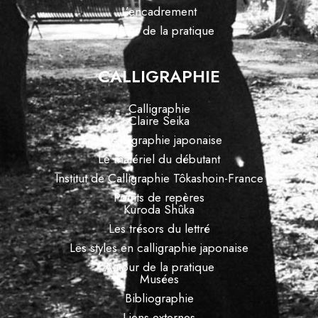
L’encadrement
Autour de la pratique
CALLIGRAPHIE
Calligraphie
Claire Seika
La calligraphie japonaise
Le matériel du débutant
Institut de Calligraphie Tôkashoin-France
Points de repères
Kuroda Shûka
Les trésors du lettré
Les styles en calligraphie japonaise
Autour de la pratique
Musées
Bibliographie
Liens externes