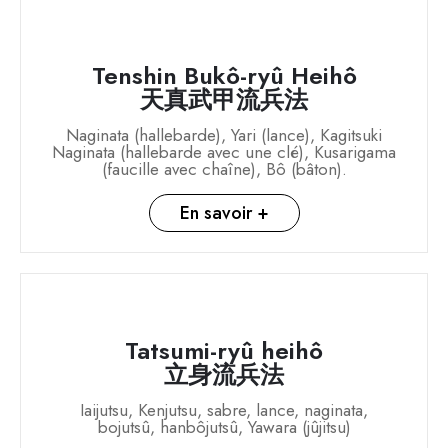
Tenshin Bukô-ryû Heihô
天真武甲流兵法
Naginata (hallebarde), Yari (lance), Kagitsuki
Naginata (hallebarde avec une clé), Kusarigama
(faucille avec chaîne), Bô (bâton).
En savoir +
Tatsumi-ryû heihô
立身流兵法
Iaijutsu, Kenjutsu, sabre, lance, naginata,
bojutsû, hanbôjutsû, Yawara (jûjitsu)