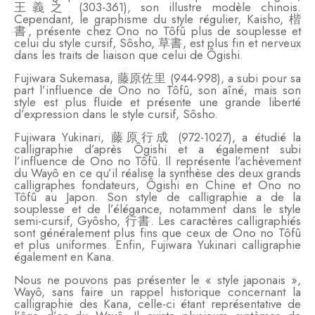
王義之 (303-361), son illustre modèle chinois.
Cependant, le graphisme du style régulier, Kaisho, 楷
書, présente chez Ono no Tôfû plus de souplesse et
celui du style cursif, Sôsho, 草書, est plus fin et nerveux
dans les traits de liaison que celui de Ôgishi.
Fujiwara Sukemasa, 藤原佐里 (944-998), a subi pour sa
part l’influence de Ono no Tôfû, son aîné, mais son
style est plus fluide et présente une grande liberté
d’expression dans le style cursif, Sôsho.
Fujiwara Yukinari, 藤原行成 (972-1027), a étudié la
calligraphie d’après Ôgishi et a également subi
l’influence de Ono no Tôfû. Il représente l’achèvement
du Wayô en ce qu’il réalise la synthèse des deux grands
calligraphes fondateurs, Ôgishi en Chine et Ono no
Tôfû au Japon. Son style de calligraphie a de la
souplesse et de l’élégance, notamment dans le style
semi-cursif, Gyôsho, 行書. Les caractères calligraphiés
sont généralement plus fins que ceux de Ono no Tôfû
et plus uniformes. Enfin, Fujiwara Yukinari calligraphie
également en Kana.
Nous ne pouvons pas présenter le « style japonais »,
Wayô, sans faire un rappel historique concernant la
calligraphie des Kana, celle-ci étant représentative de