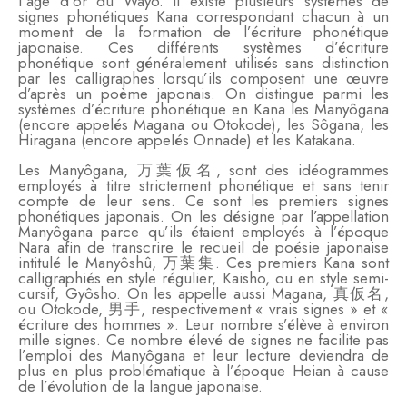
l’âge d’or du Wayô. Il existe plusieurs systèmes de
signes phonétiques Kana correspondant chacun à un
moment de la formation de l’écriture phonétique
japonaise. Ces différents systèmes d’écriture
phonétique sont généralement utilisés sans distinction
par les calligraphes lorsqu’ils composent une œuvre
d’après un poème japonais. On distingue parmi les
systèmes d’écriture phonétique en Kana les Manyôgana
(encore appelés Magana ou Otokode), les Sôgana, les
Hiragana (encore appelés Onnade) et les Katakana.
Les Manyôgana, 万葉仮名, sont des idéogrammes
employés à titre strictement phonétique et sans tenir
compte de leur sens. Ce sont les premiers signes
phonétiques japonais. On les désigne par l’appellation
Manyôgana parce qu’ils étaient employés à l’époque
Nara afin de transcrire le recueil de poésie japonaise
intitulé le Manyôshû, 万葉集. Ces premiers Kana sont
calligraphiés en style régulier, Kaisho, ou en style semi-
cursif, Gyôsho. On les appelle aussi Magana, 真仮名,
ou Otokode, 男手, respectivement « vrais signes » et «
écriture des hommes ». Leur nombre s’élève à environ
mille signes. Ce nombre élevé de signes ne facilite pas
l’emploi des Manyôgana et leur lecture deviendra de
plus en plus problématique à l’époque Heian à cause
de l’évolution de la langue japonaise.