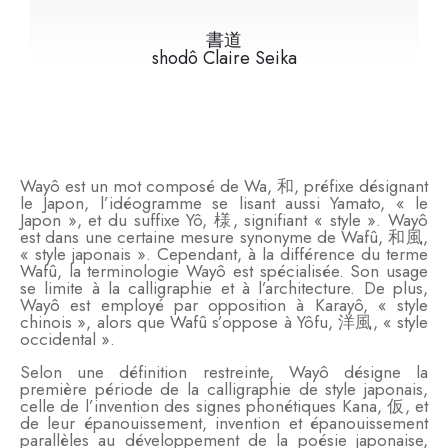
書道
shodô Claire Seika
Wayô est un mot composé de Wa, 和, préfixe désignant
le Japon, l’idéogramme se lisant aussi Yamato, « le
Japon », et du suffixe Yô, 様, signifiant « style ». Wayô
est dans une certaine mesure synonyme de Wafû, 和風,
« style japonais ». Cependant, à la différence du terme
Wafû, la terminologie Wayô est spécialisée. Son usage
se limite à la calligraphie et à l’architecture. De plus,
Wayô est employé par opposition à Karayô, « style
chinois », alors que Wafû s’oppose à Yôfu, 洋風, « style
occidental ».
Selon une définition restreinte, Wayô désigne la
première période de la calligraphie de style japonais,
celle de l’invention des signes phonétiques Kana, 仮, et
de leur épanouissement, invention et épanouissement
parallèles au développement de la poésie japonaise,