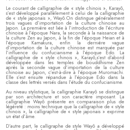
Le courant de calligraphie de « style chinois », Karayô,
s’est développé parallèlement à celui de la calligraphie
de « style japonais », Wayô.On distingue généralement
trois vagues d’importation de la culture chinoise au
Japon. La première est liée à l’introduction de l’écriture
chinoise à l’époque Nara, la seconde à la naissance de
la culture Zen au Japon, à la fin de l’époque Heian et à
l’époque Kamakura, enfin la dernière vague
d’importation de la culture chinoise est marquée par
l’influence du confucianisme à l’époque Edo. La
calligraphie de « style chinois », Karayô,s’est d’abord
développée dans les temples de bouddhisme Zen
après la seconde vague d’importation de la culture
chinoise au Japon, c’est-à-dire à l’époque Muromachi.
Elle s’est ensuite répandue à l’époque Edo dans la
classe des lettrés versés dans l’étude du confucianisme.
Au niveau stylistique, la calligraphie Karayô se distingue
par son architecture et son caractère imposant. La
calligraphie Wayô présente en comparaison plus de
légèreté : moins technique que la calligraphie de « style
chinois », la calligraphie de « style japonais » exprime
un état d’âme.
D’autre part, le calligraphe de style Wayô a développé