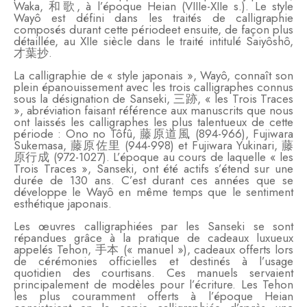
Waka, 和歌, à l’époque Heian (VIIIe-XIIe s.). Le style
Wayô est défini dans les traités de calligraphie
composés durant cette périodeet ensuite, de façon plus
détaillée, au XIIe siècle dans le traité intitulé Saiyôshô,
才葉抄.
La calligraphie de « style japonais », Wayô, connaît son
plein épanouissement avec les trois calligraphes connus
sous la désignation de Sanseki, 三跡, « les Trois Traces
», abréviation faisant référence aux manuscrits que nous
ont laissés les calligraphes les plus talentueux de cette
période : Ono no Tôfû, 藤原道風 (894-966), Fujiwara
Sukemasa, 藤原佐里 (944-998) et Fujiwara Yukinari, 藤
原行成 (972-1027). L’époque au cours de laquelle « les
Trois Traces », Sanseki, ont été actifs s’étend sur une
durée de 130 ans. C’est durant ces années que se
développe le Wayô en même temps que le sentiment
esthétique japonais.
Les œuvres calligraphiées par les Sanseki se sont
répandues grâce à la pratique de cadeaux luxueux
appelés Tehon, 手本 (« manuel »), cadeaux offerts lors
de cérémonies officielles et destinés à l’usage
quotidien des courtisans. Ces manuels servaient
principalement de modèles pour l’écriture. Les Tehon
les plus couramment offerts à l’époque Heian