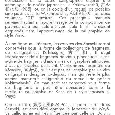
consistaient en la copie calligraphiée d’après une
anthologie de poésie japonaise, le Kokinwakashû, 古今
和歌集 (905), ou en la copie d’un recueil de poésies
sino-japonaises, le Wakanrôeishû, 和漢朗詠集 (en deux
volumes, 1012 environ). Ces prestigieux manuels
servaient autant à l’apprentissage de la composition de
poèmes qu’à leur lecture à voix haute. Enfin, ils étaient
employés dans l’apprentissage de la calligraphie de
style Wayô.
À une époque ultérieure, les œuvres des Sanseki seront
conservées sous la forme de collections de fragments
de calligraphies, Kohitsugire, 古筆切. Il s’agit
littéralement de « fragments de vieux pinceaux », c’est-
à-dire de fragments d’anciennes calligraphies attribuées
à des calligraphes de talent. Mentionnons l’exemple du
Kôyagire, 高野切, qui n’est pas calligraphié par un des
calligraphes désignés ci-dessus, mais qui reste le plus
ancien manuscrit calligraphié du recueil de poésie
Kokinwakashû. Ce manuscrit est conservé sous forme
de fragments et peut être considéré comme la
meilleure calligraphie de Kana de « style japonais »,
Wayô.
Ono no Tôfû, 藤原道風(894-966), le premier des trois
Sanseki, est considéré comme le fondateur du Wayô.
Sa calligraphie est très influencée par celle de Ôgishi,