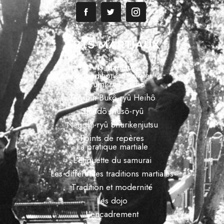
ARTS MARTIAUX
Arts martiaux
Les traditions martiales
Tatsumi-ryû Heihô
Tenshin Bukô-ryû Heihô
Shindô Musô-ryû
Negishi-ryû Shurikenjutsu
Points de repères
La pratique martiale
L’étiquette du samurai
Les différentes traditions martiales
Tradition et modernité
Les dojo
L’encadrement