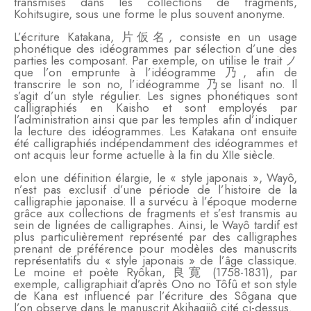
transmises dans les collections de fragments,
Kohitsugire, sous une forme le plus souvent anonyme.
L’écriture Katakana, 片仮名, consiste en un usage
phonétique des idéogrammes par sélection d’une des
parties les composant. Par exemple, on utilise le trait ノ
que l’on emprunte à l’idéogramme 乃, afin de
transcrire le son no, l’idéogramme 乃se lisant no. Il
s’agit d’un style régulier. Les signes phonétiques sont
calligraphiés en Kaisho et sont employés par
l’administration ainsi que par les temples afin d’indiquer
la lecture des idéogrammes. Les Katakana ont ensuite
été calligraphiés indépendamment des idéogrammes et
ont acquis leur forme actuelle à la fin du XIIe siècle.
elon une définition élargie, le « style japonais », Wayô,
n’est pas exclusif d’une période de l’histoire de la
calligraphie japonaise. Il a survécu à l’époque moderne
grâce aux collections de fragments et s’est transmis au
sein de lignées de calligraphes. Ainsi, le Wayô tardif est
plus particulièrement représenté par des calligraphes
prenant de préférence pour modèles des manuscrits
représentatifs du « style japonais » de l’âge classique.
Le moine et poète Ryôkan, 良寛 (1758-1831), par
exemple, calligraphiait d’après Ono no Tôfû et son style
de Kana est influencé par l’écriture des Sôgana que
l’on observe dans le manuscrit Akihagijô cité ci-dessus.