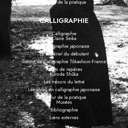
Autour de la pratique
CALLIGRAPHIE
Calligraphie
Claire Seika
La calligraphie japonaise
Le matériel du débutant
Institut de Calligraphie Tôkashoin-France
Points de repères
Kuroda Shûka
Les trésors du lettré
Les styles en calligraphie japonaise
Autour de la pratique
Musées
Bibliographie
Liens externes