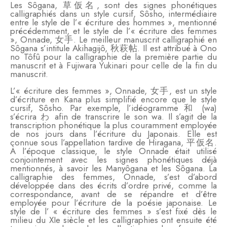
Les Sôgana, 草仮名, sont des signes phonétiques
calligraphiés dans un style cursif, Sôsho, intermédiaire
entre le style de l’« écriture des hommes », mentionné
précédemment, et le style de l’« écriture des femmes
», Onnade, 女手. Le meilleur manuscrit calligraphié en
Sôgana s’intitule Akihagijô, 秋萩帖. Il est attribué à Ono
no Tôfû pour la calligraphie de la première partie du
manuscrit et à Fujiwara Yukinari pour celle de la fin du
manuscrit.
L’« écriture des femmes », Onnade, 女手, est un style
d’écriture en Kana plus simplifié encore que le style
cursif, Sôsho. Par exemple, l’idéogramme 和 (wa)
s’écrira わ afin de transcrire le son wa. Il s’agit de la
transcription phonétique la plus couramment employée
de nos jours dans l’écriture du Japonais. Elle est
connue sous l’appellation tardive de Hiragana, 平仮名.
À l’époque classique, le style Onnade était utilisé
conjointement avec les signes phonétiques déjà
mentionnés, à savoir les Manyôgana et les Sôgana. La
calligraphie des femmes, Onnade, s’est d’abord
développée dans des écrits d’ordre privé, comme la
correspondance, avant de se répandre et d’être
employée pour l’écriture de la poésie japonaise. Le
style de l’ « écriture des femmes » s’est fixé dès le
milieu du XIe siècle et les calligraphies ont ensuite été