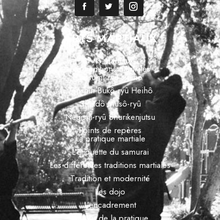
ARTS MARTIAUX
Arts martiaux
Les traditions martiales
Tatsumi-ryû Heihô
Tenshin Bukô-ryû Heihô
Shindô Musô-ryû
Negishi-ryû Shurikenjutsu
Points de repères
La pratique martiale
L’étiquette du samurai
Les différentes traditions martiales
Tradition et modernité
Les dojo
L’encadrement
Autour de la pratique