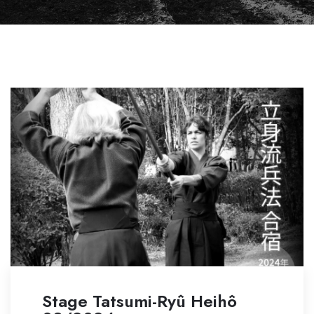
Stage Tatsumi-Ryû Heihô