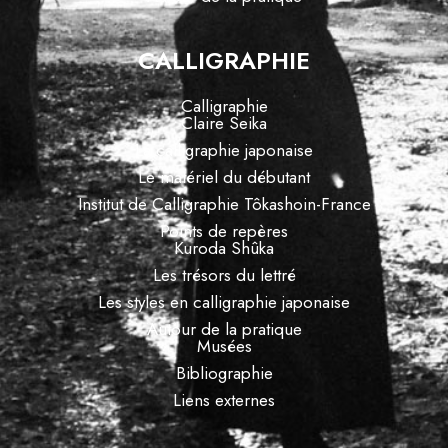
CALLIGRAPHIE
Calligraphie
Claire Seika
La calligraphie japonaise
Le matériel du débutant
Institut de Calligraphie Tôkashoin-France
Points de repères
Kuroda Shûka
Les trésors du lettré
Les styles en calligraphie japonaise
Autour de la pratique
Musées
Bibliographie
Liens externes