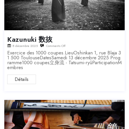
Kazunuki 数抜
8 décembre 2025
Comments Off
Exercice des 1000 coupes.LieuOshinkan 1, rue Blaja 3
1 500 ToulouseDatesSamedi 13 décembre 2025 Prog
ramme1000 coupes立身流 - Tatsumi-ryûParticipationM
embres
Détails