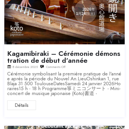
Kagamibiraki – Cérémonie démons
tration de début d’année
8 décembre 2025
Comments Off
Cérémonie symbolisant la première pratique de l'anné
e après la période du Nouvel An.LieuOshinkan 1, rue
Blaja 31 500 ToulouseDatesSamedi 24 janvier 2026Ho
raires15 h - 18 h Programme箏ミニコンサート - Mini-
concert de musique japonaise (Koto)書道 -
Détails