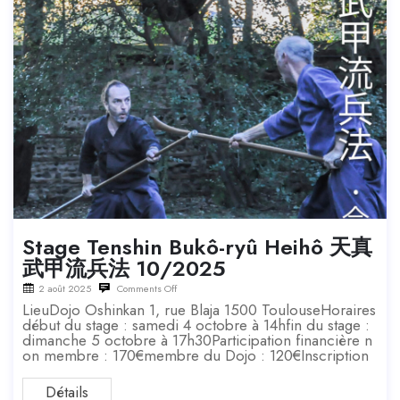
Stage Tenshin Bukô-ryû Heihô 天真
武甲流兵法 10/2025
2 août 2025
Comments Off
LieuDojo Oshinkan 1, rue Blaja 1500 ToulouseHoraires
début du stage : samedi 4 octobre à 14hfin du stage :
dimanche 5 octobre à 17h30Participation financière n
on membre : 170€membre du Dojo : 120€Inscription
Détails