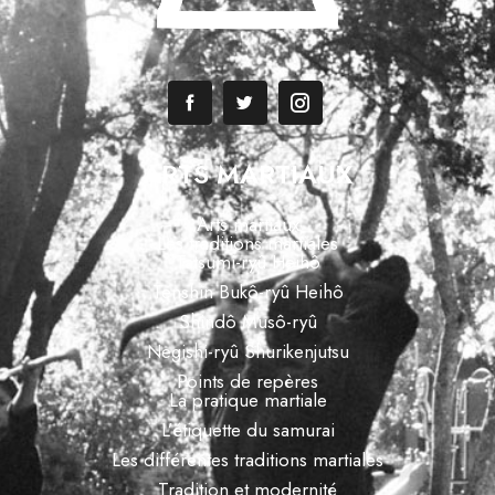
ARTS MARTIAUX
Arts martiaux
Les traditions martiales
Tatsumi-ryû Heihô
Tenshin Bukô-ryû Heihô
Shindô Musô-ryû
Negishi-ryû Shurikenjutsu
Points de repères
La pratique martiale
L’étiquette du samurai
Les différentes traditions martiales
Tradition et modernité