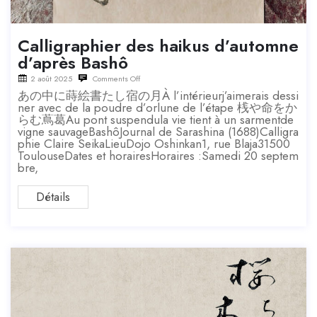
Calligraphier des haikus d’automne
d’après Bashô
2 août 2025
Comments Off
あの中に蒔絵書たし宿の月À l’intérieurj’aimerais dessi
ner avec de la poudre d’orlune de l’étape 桟や命をか
らむ蔦葛Au pont suspendula vie tient à un sarmentde
vigne sauvageBashôJournal de Sarashina (1688)Calligra
phie Claire SeikaLieuDojo Oshinkan1, rue Blaja31500
ToulouseDates et horairesHoraires :Samedi 20 septem
bre,
Détails