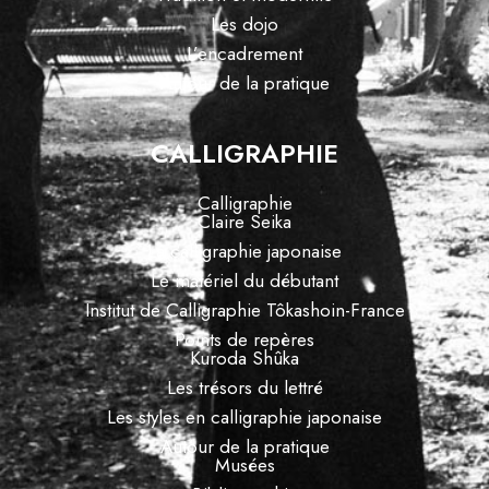
Les dojo
L’encadrement
Autour de la pratique
CALLIGRAPHIE
Calligraphie
Claire Seika
La calligraphie japonaise
Le matériel du débutant
Institut de Calligraphie Tôkashoin-France
Points de repères
Kuroda Shûka
Les trésors du lettré
Les styles en calligraphie japonaise
Autour de la pratique
Musées