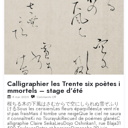
Calligraphier les Trente six poètes i
mmortels – stage d’été
8 mai 2025
Comments Off
桜ちる木の下風はさむからで空にしられぬ雪ぞふり
けるSous les cerisiersLes fleurs éparpilléesLe vent n’e
st pas fraisMais il tombe une neigeQue le ciel ne saura
it connaîtreKi no TsurayukiRecueil de poèmes glanésC
alligraphie Claire SeikaLieuDojo Oshinkan1, rue Blaja31
500 ToulouseDates et horairesDimanche 29 juin