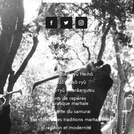
ARTS MARTIAUX
Arts martiaux
Les traditions martiales
Tatsumi-ryû Heihô
Tenshin Bukô-ryû Heihô
Shindô Musô-ryû
Negishi-ryû Shurikenjutsu
Points de repères
La pratique martiale
L’étiquette du samurai
Les différentes traditions martiales
Tradition et modernité