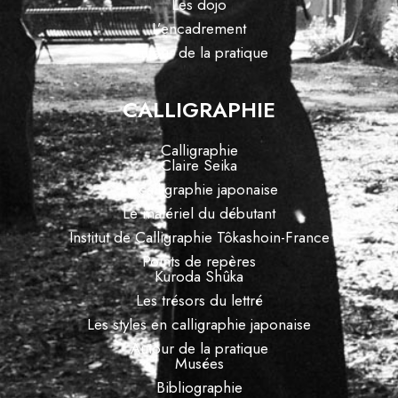
Les dojo
L’encadrement
Autour de la pratique
CALLIGRAPHIE
Calligraphie
Claire Seika
La calligraphie japonaise
Le matériel du débutant
Institut de Calligraphie Tôkashoin-France
Points de repères
Kuroda Shûka
Les trésors du lettré
Les styles en calligraphie japonaise
Autour de la pratique
Musées
Bibliographie