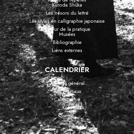
Kuroda Shûka
Les trésors du lettré
Les styles en calligraphie japonaise
Autour de la pratique
Musées
Bibliographie
Liens externes
CALENDRIER
Agenda général
Arts martiaux
Calligraphie
Koto
Sumie