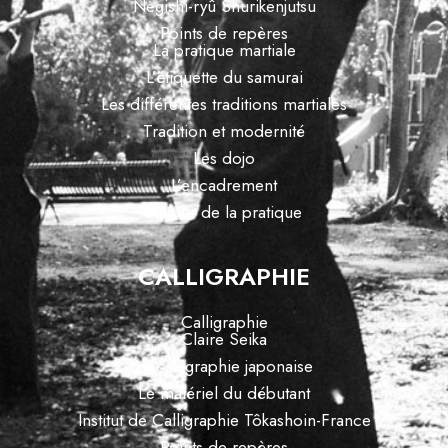
Negishi-ryû Shurikenjutsu
Points de repères
La pratique martiale
L’étiquette du samurai
Les différentes traditions martiales
Tradition et modernité
Les dojo
L’encadrement
Autour de la pratique
CALLIGRAPHIE
Calligraphie
Claire Seika
La calligraphie japonaise
Le matériel du débutant
Institut de Calligraphie Tôkashoin-France
Points de repères