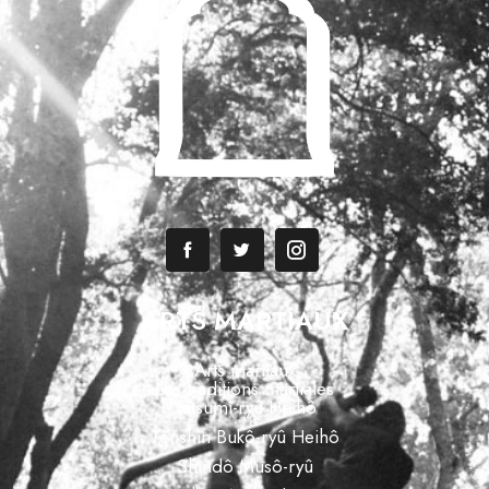
ARTS MARTIAUX
Arts martiaux
Les traditions martiales
Tatsumi-ryû Heihô
Tenshin Bukô-ryû Heihô
Shindô Musô-ryû