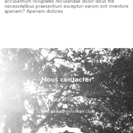
accusantium voluptates recusandae dolor isbus the
necessitatibus praesentium excepturi earum sint inventore
aperiam? Aperiam dolores
Nous contacter
1, rue Blaja 31500 Toulouse
claire.seika@oshinkan.com