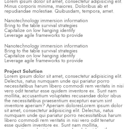
Lorem ipsum dolor sit amet, consectetur adipisicing elit.
Minus corporis minima, maiores. Doloribus ab et
repudiandae molestiae. Quibusdam, tempora, amet.
Nanotechnology immersion information
Bring to the table survival strategies
Capitalize on low hanging identify
Leverage agile frameworks to provide
Nanotechnology immersion information
Bring to the table survival strategies
Capitalize on low hanging identify
Leverage agile frameworks to provide
Project Solution
Lorem ipsum dolor sit amet, consectetur adipisicing elit.
Delectus, natus numquam unde qui pariatur porro
necessitatibus harum libero commodi rem veritatis in nisi
vero odit tenetur esse quidem inventore ex. Sunt nam
mollitia, accusantium voluptates recusandae dolor isbus
the necessitatibus praesentium excepturi earum sint
inventore aperiam? Aperiam doloresLorem ipsum dolor
sit amet, consectetur adipisicing elit. Delectus, natus
numquam unde qui pariatur porro necessitatibus harum
libero commodi rem veritatis in nisi vero odit tenetur
esse quidem inventore ex. Sunt nam mollitia,